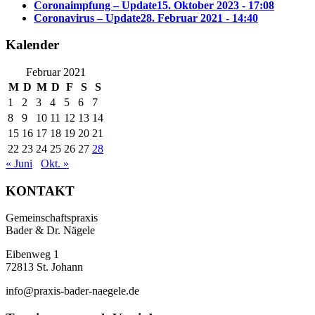
Coronaimpfung – Update
15. Oktober 2023 - 17:08
Coronavirus – Update
28. Februar 2021 - 14:40
Kalender
Februar 2021
M
D
M
D
F
S
S
1
2
3
4
5
6
7
8
9
10
11
12
13
14
15
16
17
18
19
20
21
22
23
24
25
26
27
28
« Juni
Okt. »
KONTAKT
Gemeinschaftspraxis
Bader & Dr. Nägele
Eibenweg 1
72813 St. Johann
info@praxis-bader-naegele.de