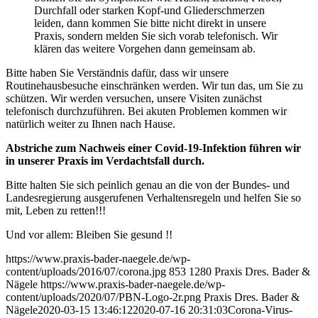
Durchfall oder starken Kopf-und Gliederschmerzen
leiden, dann kommen Sie bitte nicht direkt in unsere
Praxis, sondern melden Sie sich vorab telefonisch. Wir
klären das weitere Vorgehen dann gemeinsam ab.
Bitte haben Sie Verständnis dafür, dass wir unsere
Routinehausbesuche einschränken werden. Wir tun das, um Sie zu
schützen. Wir werden versuchen, unsere Visiten zunächst
telefonisch durchzuführen. Bei akuten Problemen kommen wir
natürlich weiter zu Ihnen nach Hause.
Abstriche zum Nachweis einer Covid-19-Infektion führen wir
in unserer Praxis im Verdachtsfall durch.
Bitte halten Sie sich peinlich genau an die von der Bundes- und
Landesregierung ausgerufenen Verhaltensregeln und helfen Sie so
mit, Leben zu retten!!!
Und vor allem: Bleiben Sie gesund !!
https://www.praxis-bader-naegele.de/wp-
content/uploads/2016/07/corona.jpg
853
1280
Praxis Dres. Bader &
Nägele
https://www.praxis-bader-naegele.de/wp-
content/uploads/2020/07/PBN-Logo-2r.png
Praxis Dres. Bader &
Nägele
2020-03-15 13:46:12
2020-07-16 20:31:03
Corona-Virus-