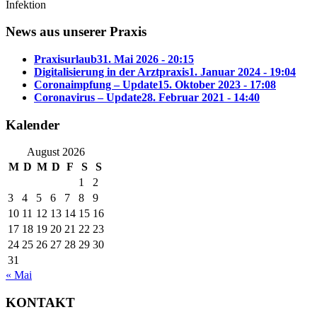
Infektion
News aus unserer Praxis
Praxisurlaub
31. Mai 2026 - 20:15
Digitalisierung in der Arztpraxis
1. Januar 2024 - 19:04
Coronaimpfung – Update
15. Oktober 2023 - 17:08
Coronavirus – Update
28. Februar 2021 - 14:40
Kalender
August 2026
M
D
M
D
F
S
S
1
2
3
4
5
6
7
8
9
10
11
12
13
14
15
16
17
18
19
20
21
22
23
24
25
26
27
28
29
30
31
« Mai
KONTAKT